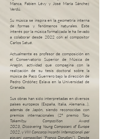
Manca, Fabien Lévy y José María Sánchez
Verdú.
Su música se inspira en la geometría interna
de formas y fenómenos naturales. Este
interés por la música formalizada le ha llevado
a colaborar desde 2022 con el compositor
Carlos Satué.
Actualmente es profesor de composición en
el Conservatorio Superior de Música de
Aragón, actividad que compagina con la
realización de su tesis doctoral sobre la
música de Paco Guerrero bajo la dirección de
Pedro Ordóñez Eslava en la Universidad de
Granada.
Sus obras han sido interpretadas en diversos
países europeos (España, Italia, Alemania...),
además de Japón, siendo reconocidas con
premios internacionales (2º premio
Toru
Takemitsu Composition Award
2023
,
Discovering Young Composers of Europe
2022
, y
VIII Concorso Incontri Internazionali per
giovani compositori “Franco Donatoni”
). Desde