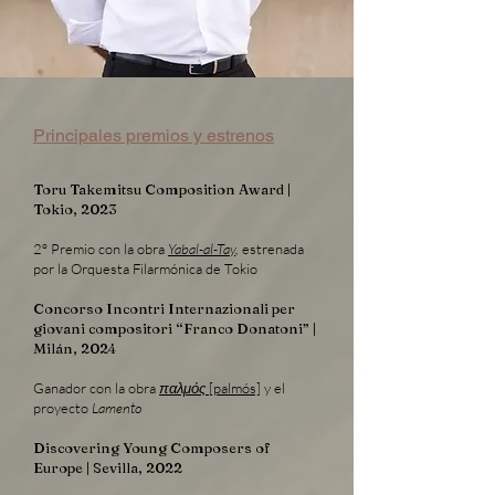
Principales premios y estrenos
​​Toru Takemitsu Composition Award |
Tokio, 2023
2º Premio con la obra
Yabal-al-Tay
,
estrenada
por la Orquesta Filarmónica de Tokio
Concorso Incontri Internazionali per
giovani compositori “Franco Donatoni”
|
Milán, 2024
Ganador con la obra
πα
λμός
[palmós]
y el
proyecto
Lamento
Discovering Young Composers of
Europe | Sevilla
, 2022