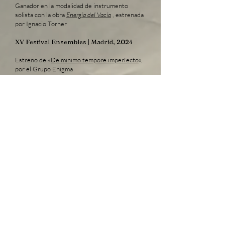
Ganador en la modalidad de instrumento
solista con la obra
Energía del Vacío
, estrenada
por Ignacio Torner
XV
Festival Ensembles | Madrid, 2024
Estreno de «
De minimo tempore imperfecto
»,
por el Grupo Enigma
XI Festival After Cage | Pamplona, 2024
Estreno de
Namib
, para 16 fagotistas, por el
Ensemble de Fagotes del CSMA
XXII Temporada de Grandes Conciertos
de Otoño | Zaragoza, 2016
Estreno de
Gehirn
por la Orquesta de Viento
“Sinfonietta” del CSMA